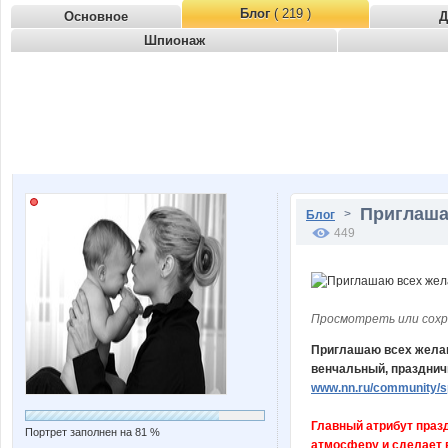
Блог
( 219 )
Основное
Д
Шпионаж
Приглашаю
>
Блог
449
Просмотреть или сохр
Приглашаю всех желаю
венчальный, праздничн
www.nn.ru/community/sp
Главный атрибут праз
Портрет заполнен на 81 %
атмосферу и сделает