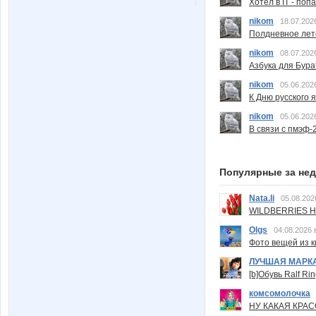
Хотел в IT - поп
nikom
18.07.202
Полдневное лет
nikom
08.07.202
Азбука для Бура
nikom
05.06.202
К Дню русского 
nikom
05.06.202
В связи с пмэф-
Популярные за не
Nata.li
05.08.202
WILDBERRIES Н
Olgs
04.08.2026 
Фото вещей из ки
ЛУЧШАЯ МАРК
[b]Обувь Ralf Ri
комсомолочка
НУ КАКАЯ КРАСОТ