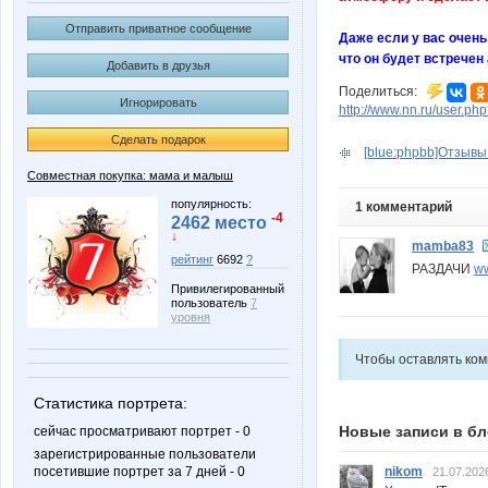
Отправить приватное сообщение
Даже если у вас очень
что он будет встрече
Добавить в друзья
Поделиться:
Игнорировать
http://www.nn.ru/user.
Сделать подарок
[blue:phpbb]Отзывы п
Совместная покупка: мама и малыш
популярность:
1 комментарий
-4
2462 место
↓
mamba83
рейтинг
6692
?
РАЗДАЧИ
ww
Привилегированный
пользователь
7
уровня
Чтобы оставлять ко
Статистика портрета:
Новые записи в бл
сейчас просматривают портрет - 0
зарегистрированные пользователи
посетившие портрет за 7 дней - 0
nikom
21.07.202