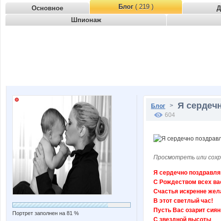
Блог
( 219 )
Основное
Д
Шпионаж
Я сердеч
>
Блог
604
Просмотреть или сохр
Я сердечно поздравл
С Рождеством всех ва
Счастья искренне же
В этот светлый час!
Пусть Вас озарит сиян
Портрет заполнен на 81 %
С звездной высоты