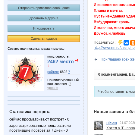
И исполнятся желанья
Отправить приватное сообщение
Планы и мечты.
Пусть нежданная уда
Добавить в друзья
Взбудоражит кровь.
И конечно, много знач
Игнорировать
Дружба и любовь!
Сделать подарок
Поделиться:
http://www.nn.ru/user.
Совместная покупка: мама и малыш
популярность:
Приглашаю всех жел
-4
2462 место
↓
рейтинг
6692
?
0 комментариев
. Ва
Привилегированный
пользователь
7
уровня
Чтобы оставлять ко
Статистика портрета:
Новые записи в бл
сейчас просматривают портрет - 0
nikom
21.07.202
зарегистрированные пользователи
Хотел в IT - поп
посетившие портрет за 7 дней - 0