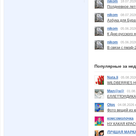
nikom
18.07.202
Полдневное лет
nikom
08.07.202
Азбука для Бура
nikom
05.06.202
К Дню русского 
nikom
05.06.202
В связи с пмэф-
Популярные за не
Nata.li
05.08.202
WILDBERRIES Н
Мил@н@
01.08
ЕЛЛЕТТО!!!ДИК
Olgs
04.08.2026 
Фото вещей из ки
комсомолочка
НУ КАКАЯ КРАСОТ
ЛУЧШАЯ МАРК