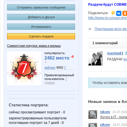
Раздачи будут СОВМЕ
Отправить приватное сообщение
Поделиться:
Добавить в друзья
http://www.nn.ru/user.
Игнорировать
Приглашаю всех жел
Сделать подарок
1 комментарий
Совместная покупка: мама и малыш
mamba83
популярность:
-4
2462 место
РАЗДАЧИ
ww
↓
рейтинг
6692
?
Привилегированный
пользователь
7
уровня
Чтобы оставлять ко
Новые записи в бл
Статистика портрета:
nikom
сейчас просматривают портрет - 0
21.07.202
Хотел в IT - поп
зарегистрированные пользователи
посетившие портрет за 7 дней - 0
nikom
18.07.202