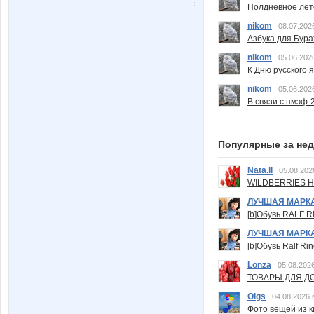
Полдневное лет
nikom
08.07.202
Азбука для Бура
nikom
05.06.202
К Дню русского 
nikom
05.06.202
В связи с пмэф-
Популярные за не
Nata.li
05.08.202
WILDBERRIES Н
ЛУЧШАЯ МАРК
[b]Обувь RALF RI
ЛУЧШАЯ МАРК
[b]Обувь Ralf Ri
Lonza
05.08.2026
ТОВАРЫ ДЛЯ ДО
Olgs
04.08.2026 
Фото вещей из ки