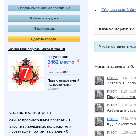
Отправить приватное сообщение
Сбор заказов. Зайки
Добавить в друзья
Игнорировать
0 комментариев
. Ва
Сделать подарок
Чтобы оставлять ко
Совместная покупка: мама и малыш
популярность:
-4
2462 место
↓
Новые записи в бл
рейтинг
6692
?
nikom
21.07.202
Привилегированный
Хотел в IT - поп
пользователь
7
уровня
nikom
18.07.202
Полдневное лет
nikom
08.07.202
Азбука для Бура
Статистика портрета:
nikom
05.06.202
сейчас просматривают портрет - 0
К Дню русского 
зарегистрированные пользователи
посетившие портрет за 7 дней - 0
nikom
05.06.202