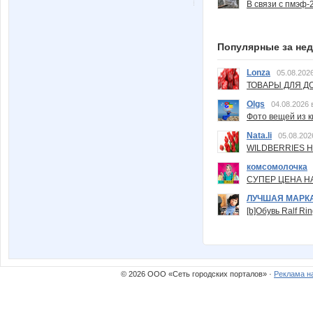
В связи с пмэф-
Популярные за не
Lonza
05.08.2026
ТОВАРЫ ДЛЯ ДО
Olgs
04.08.2026 
Фото вещей из ки
Nata.li
05.08.202
WILDBERRIES Н
комсомолочка
СУПЕР ЦЕНА Н
ЛУЧШАЯ МАРК
[b]Обувь Ralf Ri
© 2026 ООО «Сеть городских порталов» ·
Реклама н